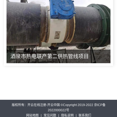
酒泉市热电联产第二供热管线项目
版权所有：开云在线注册-开云中国 ©Copyright 2019-2022 京ICP备
2022000022号
网站地图
|
常见问题
|
隐私说明
|
联系我们