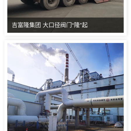
吉富隆集团 大口径阀门“隆”起