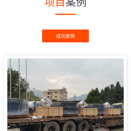
项目
案例
成功案例