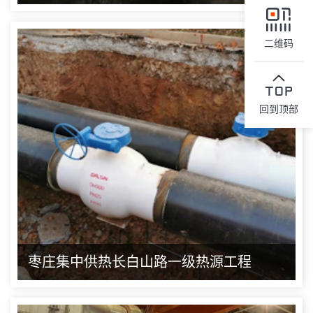
二维码
回到顶部
枣庄集中供热长白山路一级热源工程