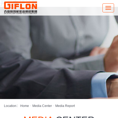
开云在线注册
Toggle
naviga
Location：
Home
<
Media Center
<
Media Report