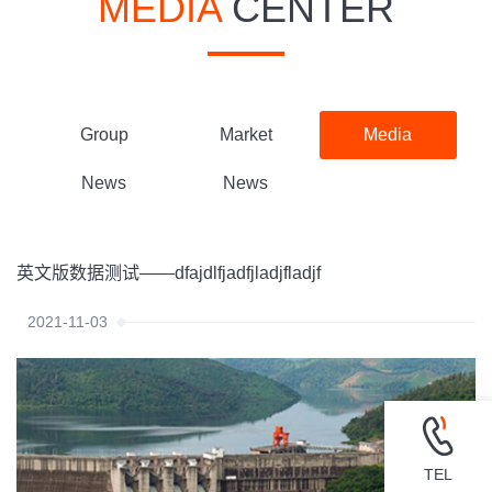
MEDIA
CENTER
Group
Market
Media
News
News
Report
英文版数据测试——dfajdlfjadfjladjfladjf
2021-11-03
TEL